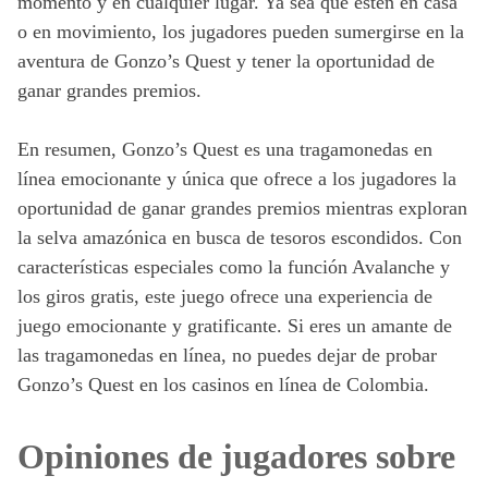
momento y en cualquier lugar. Ya sea que estén en casa
o en movimiento, los jugadores pueden sumergirse en la
aventura de Gonzo’s Quest y tener la oportunidad de
ganar grandes premios.
En resumen, Gonzo’s Quest es una tragamonedas en
línea emocionante y única que ofrece a los jugadores la
oportunidad de ganar grandes premios mientras exploran
la selva amazónica en busca de tesoros escondidos. Con
características especiales como la función Avalanche y
los giros gratis, este juego ofrece una experiencia de
juego emocionante y gratificante. Si eres un amante de
las tragamonedas en línea, no puedes dejar de probar
Gonzo’s Quest en los casinos en línea de Colombia.
Opiniones de jugadores sobre