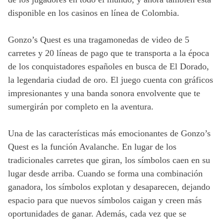
disponible en los casinos en línea de Colombia.
Gonzo’s Quest es una tragamonedas de video de 5
carretes y 20 líneas de pago que te transporta a la época
de los conquistadores españoles en busca de El Dorado,
la legendaria ciudad de oro. El juego cuenta con gráficos
impresionantes y una banda sonora envolvente que te
sumergirán por completo en la aventura.
Una de las características más emocionantes de Gonzo’s
Quest es la función Avalanche. En lugar de los
tradicionales carretes que giran, los símbolos caen en su
lugar desde arriba. Cuando se forma una combinación
ganadora, los símbolos explotan y desaparecen, dejando
espacio para que nuevos símbolos caigan y creen más
oportunidades de ganar. Además, cada vez que se