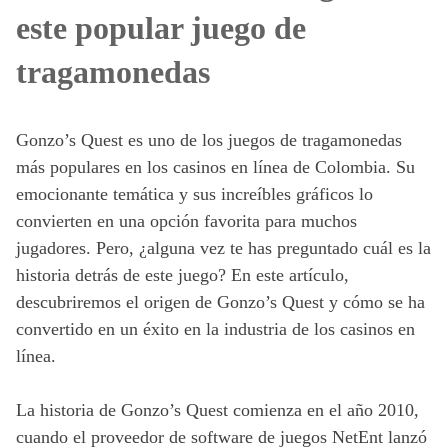
este popular juego de
tragamonedas
Gonzo’s Quest es uno de los juegos de tragamonedas
más populares en los casinos en línea de Colombia. Su
emocionante temática y sus increíbles gráficos lo
convierten en una opción favorita para muchos
jugadores. Pero, ¿alguna vez te has preguntado cuál es la
historia detrás de este juego? En este artículo,
descubriremos el origen de Gonzo’s Quest y cómo se ha
convertido en un éxito en la industria de los casinos en
línea.
La historia de Gonzo’s Quest comienza en el año 2010,
cuando el proveedor de software de juegos NetEnt lanzó