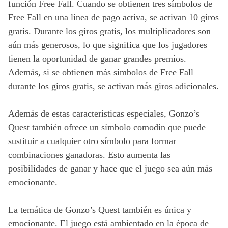
función Free Fall. Cuando se obtienen tres símbolos de
Free Fall en una línea de pago activa, se activan 10 giros
gratis. Durante los giros gratis, los multiplicadores son
aún más generosos, lo que significa que los jugadores
tienen la oportunidad de ganar grandes premios.
Además, si se obtienen más símbolos de Free Fall
durante los giros gratis, se activan más giros adicionales.
Además de estas características especiales, Gonzo’s
Quest también ofrece un símbolo comodín que puede
sustituir a cualquier otro símbolo para formar
combinaciones ganadoras. Esto aumenta las
posibilidades de ganar y hace que el juego sea aún más
emocionante.
La temática de Gonzo’s Quest también es única y
emocionante. El juego está ambientado en la época de