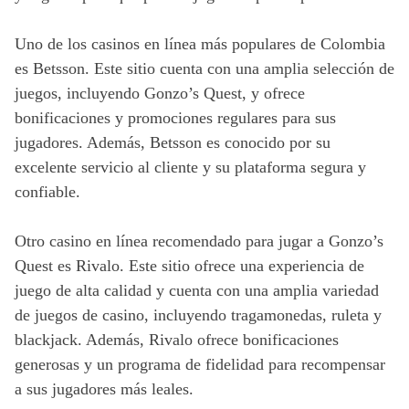
Uno de los casinos en línea más populares de Colombia
es Betsson. Este sitio cuenta con una amplia selección de
juegos, incluyendo Gonzo’s Quest, y ofrece
bonificaciones y promociones regulares para sus
jugadores. Además, Betsson es conocido por su
excelente servicio al cliente y su plataforma segura y
confiable.
Otro casino en línea recomendado para jugar a Gonzo’s
Quest es Rivalo. Este sitio ofrece una experiencia de
juego de alta calidad y cuenta con una amplia variedad
de juegos de casino, incluyendo tragamonedas, ruleta y
blackjack. Además, Rivalo ofrece bonificaciones
generosas y un programa de fidelidad para recompensar
a sus jugadores más leales.