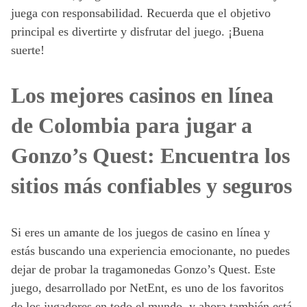
juega con responsabilidad. Recuerda que el objetivo
principal es divertirte y disfrutar del juego. ¡Buena
suerte!
Los mejores casinos en línea
de Colombia para jugar a
Gonzo’s Quest: Encuentra los
sitios más confiables y seguros
Si eres un amante de los juegos de casino en línea y
estás buscando una experiencia emocionante, no puedes
dejar de probar la tragamonedas Gonzo’s Quest. Este
juego, desarrollado por NetEnt, es uno de los favoritos
de los jugadores en todo el mundo, y ahora también está