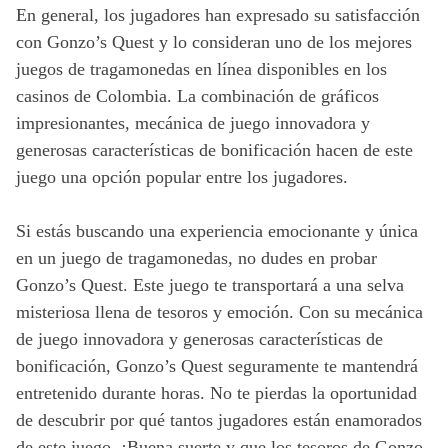
En general, los jugadores han expresado su satisfacción
con Gonzo’s Quest y lo consideran uno de los mejores
juegos de tragamonedas en línea disponibles en los
casinos de Colombia. La combinación de gráficos
impresionantes, mecánica de juego innovadora y
generosas características de bonificación hacen de este
juego una opción popular entre los jugadores.
Si estás buscando una experiencia emocionante y única
en un juego de tragamonedas, no dudes en probar
Gonzo’s Quest. Este juego te transportará a una selva
misteriosa llena de tesoros y emoción. Con su mecánica
de juego innovadora y generosas características de
bonificación, Gonzo’s Quest seguramente te mantendrá
entretenido durante horas. No te pierdas la oportunidad
de descubrir por qué tantos jugadores están enamorados
de este juego. ¡Buena suerte y que los tesoros de Gonzo