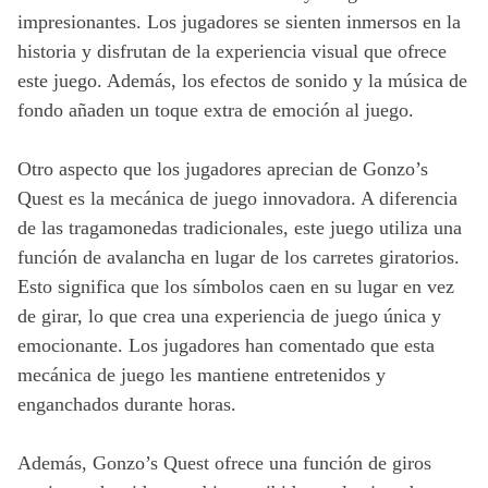
impresionantes. Los jugadores se sienten inmersos en la
historia y disfrutan de la experiencia visual que ofrece
este juego. Además, los efectos de sonido y la música de
fondo añaden un toque extra de emoción al juego.
Otro aspecto que los jugadores aprecian de Gonzo’s
Quest es la mecánica de juego innovadora. A diferencia
de las tragamonedas tradicionales, este juego utiliza una
función de avalancha en lugar de los carretes giratorios.
Esto significa que los símbolos caen en su lugar en vez
de girar, lo que crea una experiencia de juego única y
emocionante. Los jugadores han comentado que esta
mecánica de juego les mantiene entretenidos y
enganchados durante horas.
Además, Gonzo’s Quest ofrece una función de giros