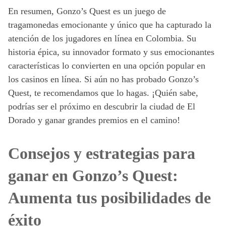
En resumen, Gonzo’s Quest es un juego de
tragamonedas emocionante y único que ha capturado la
atención de los jugadores en línea en Colombia. Su
historia épica, su innovador formato y sus emocionantes
características lo convierten en una opción popular en
los casinos en línea. Si aún no has probado Gonzo’s
Quest, te recomendamos que lo hagas. ¡Quién sabe,
podrías ser el próximo en descubrir la ciudad de El
Dorado y ganar grandes premios en el camino!
Consejos y estrategias para
ganar en Gonzo’s Quest:
Aumenta tus posibilidades de
éxito