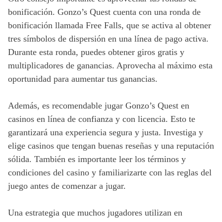
bonificación. Gonzo’s Quest cuenta con una ronda de
bonificación llamada Free Falls, que se activa al obtener
tres símbolos de dispersión en una línea de pago activa.
Durante esta ronda, puedes obtener giros gratis y
multiplicadores de ganancias. Aprovecha al máximo esta
oportunidad para aumentar tus ganancias.
Además, es recomendable jugar Gonzo’s Quest en
casinos en línea de confianza y con licencia. Esto te
garantizará una experiencia segura y justa. Investiga y
elige casinos que tengan buenas reseñas y una reputación
sólida. También es importante leer los términos y
condiciones del casino y familiarizarte con las reglas del
juego antes de comenzar a jugar.
Una estrategia que muchos jugadores utilizan en